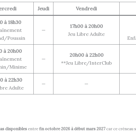
rcredi
Jeudi
Vendredi
0 à 18h30
17h00 à 20h00
aînement
—
Jeu Libre Adulte
ad/Poussin
Enf
0 à 20h00
20h00 à 22h00
aînement
—
**Jeu Libre/InterClub
min/Minime
0 à 22h30
—
—
ibre Adulte
as disponibles
entre
fin octobre 2026 à début mars 2027
car ce créneau 