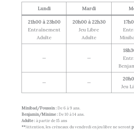
Lundi
Mardi
Me
21h00 à 23h00
20h00 à 22h30
17h0
Entraînement
Jeu Libre
Entr
Adulte
Adulte
Minib
18h3
—
—
Entr
Benja
20h0
—
—
Jeu L
Minibad/Poussin :
De 6 à 9 ans.
Benjamin/Minime :
De 10 à 14 ans.
Adulte :
à partir de 15 ans
**
Attention, les créneaux du vendredi en jeu libre ne seront
p