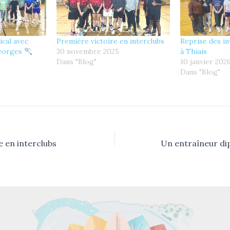
ical avec
Première victoire en interclubs
Reprise des in
Georges
30 novembre 2025
à Thiais
Dans "Blog"
10 janvier 202
Dans "Blog"
e en interclubs