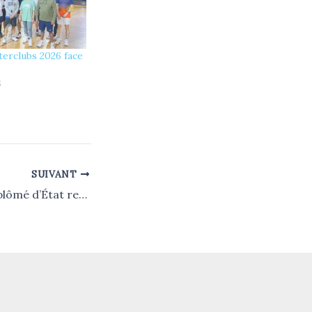
terclubs 2026 face
6
SUIVANT
Un entraîneur diplômé d’État rejoint le club à partir de janvier