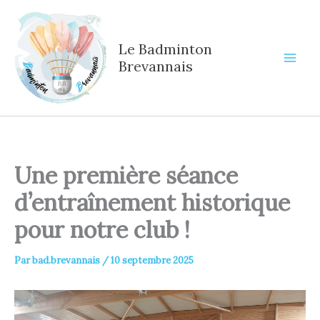
Aller
au
contenu
Le Badminton
Brevannais
Une première séance
d’entraînement historique
pour notre club !
Par
bad.brevannais
/
10 septembre 2025