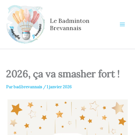
Aller
au
contenu
Le Badminton
Brevannais
2026, ça va smasher fort !
Par
bad.brevannais
/
1 janvier 2026