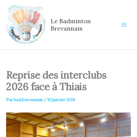
Aller
au
contenu
Le Badminton
Brevannais
Reprise des interclubs
2026 face à Thiais
Par
bad.brevannais
/
10 janvier 2026