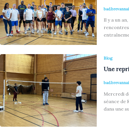
bad.brevanna
Il y a un a
rencontres
entraînemen
Blog
Une repri
bad.brevanna
Mercredi de
séance de R
dans une su