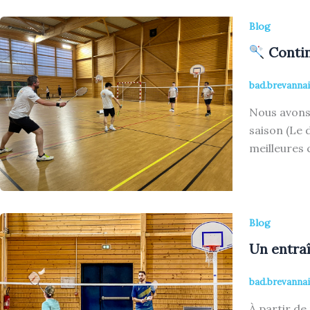
Blog
Contin
bad.brevanna
Nous avons 
saison (Le 
meilleures 
Blog
Un entraî
bad.brevanna
À partir de 