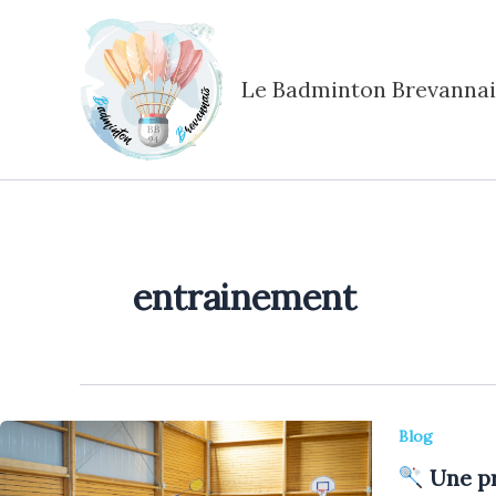
Aller
au
contenu
Le Badminton Brevannai
entrainement
Blog
Une pr