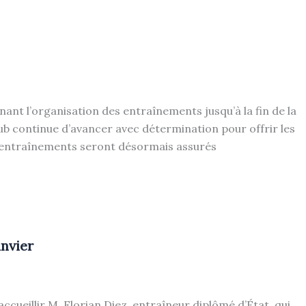
ant l’organisation des entraînements jusqu’à la fin de la
club continue d’avancer avec détermination pour offrir les
s entraînements seront désormais assurés
anvier
’accueillir M. Florian Diez, entraîneur diplômé d’État, qui